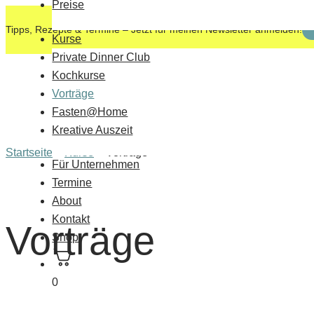
Preise
Tipps, Rezepte & Termine – Jetzt für meinen Newsletter anmelden!
Kurse
Private Dinner Club
Kochkurse
Vorträge
Fasten@Home
Kreative Auszeit
Startseite
»
Kurse
»
Vorträge
Für Unternehmen
Termine
About
Kontakt
Vorträge
Shop
0