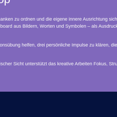
danken zu ordnen und die eigene innere Ausrichtung sic
nboard aus Bildern, Worten und Symbolen – als Ausdruck 
onsübung helfen, drei persönliche Impulse zu klären, di
discher Sicht unterstützt das kreative Arbeiten Fokus, S