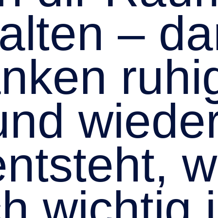
alten – da
nken ruhi
nd wieder
entsteht, w
ch wichtig i