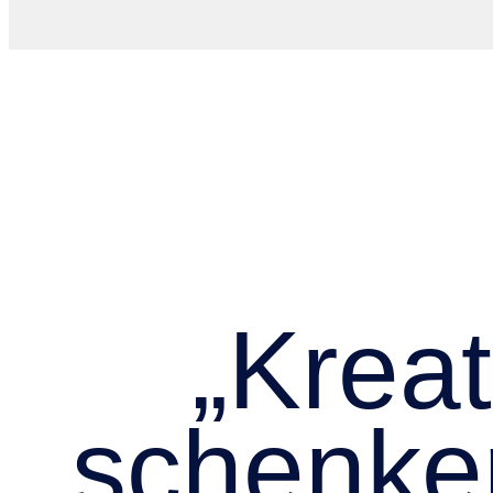
„Kreat
schenke