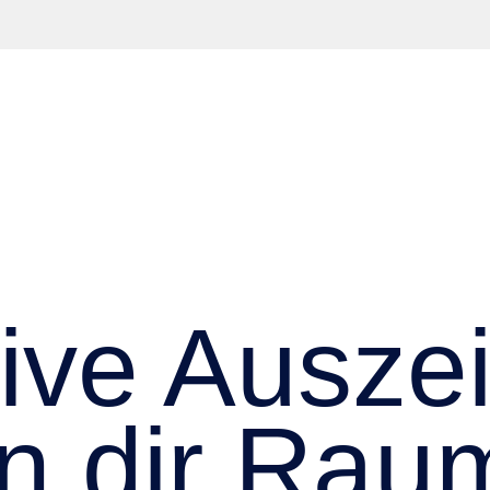
ive Ausze
n dir Rau