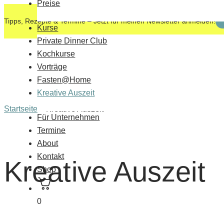
Preise
Tipps, Rezepte & Termine – Jetzt für meinen Newsletter anmelden!
Kurse
Private Dinner Club
Kochkurse
Vorträge
Fasten@Home
Kreative Auszeit
Startseite
»
Kreative Auszeit
Für Unternehmen
Termine
About
Kontakt
Kreative Auszeit
Shop
0