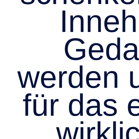
Inneh
Geda
werden u
für das 
wirkli