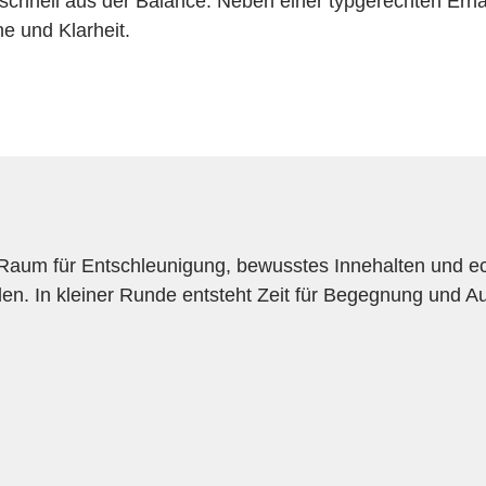
 schnell aus der Balance. Neben einer typgerechten Er
he und Klarheit.
 Raum für Entschleunigung, bewusstes Innehalten und ec
den. In kleiner Runde entsteht Zeit für Begegnung und A