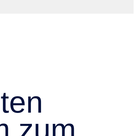
iten
m zum