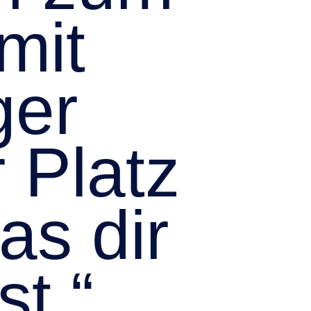
mit
ger
 Platz
as dir
st.“