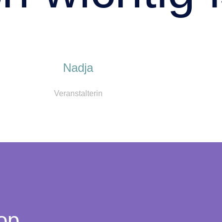
Nadja
Veranstalterin
op