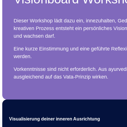
Dieser Workshop lädt dazu ein, innezuhalten, Ge
kreativen Prozess entsteht ein persönliches Visio
und wachsen darf.
Eine kurze Einstimmung und eine geführte Reflexi
werden.
Vorkenntnisse sind nicht erforderlich. Aus ayurve
ausgleichend auf das Vata-Prinzip wirken.
Visualisierung deiner inneren Ausrichtung