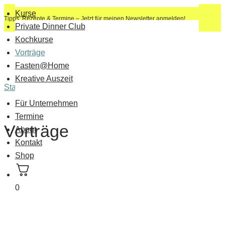
Kurse
Tipps, Rezepte & Termine – Jetzt für meinen Newsletter anmelden!
Private Dinner Club
Kochkurse
Vorträge
Fasten@Home
Kreative Auszeit
Startseite
»
Kurse
»
Vorträge
Für Unternehmen
Termine
Vorträge
About
Kontakt
Shop
0