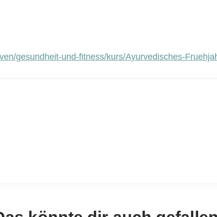
en/gesundheit-und-fitness/kurs/Ayurvedisches-Fruehjahr
Das könnte dir auch gefallen