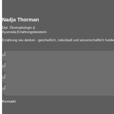
Nadja Thorman
Dipl. Ökotrophologin &
Ayurveda-Ernährungsberaterin
Ernährung neu denken - ganzheitlich, individuell und wissenschaftlich fundi




Kontakt