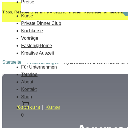
Preise
Tipps, Rezepte & Termine – Jetzt für meinen Newsletter anmelden!
Kurse
Private Dinner Club
Kochkurse
Vorträge
Fasten@Home
Kreative Auszeit
Startseite
»
Veranstaltungen
»
Ayurvedische Detox-Küche für 
Für Unternehmen
Termine
About
Kontakt
Shop
Kochkurs
|
Kurse
0