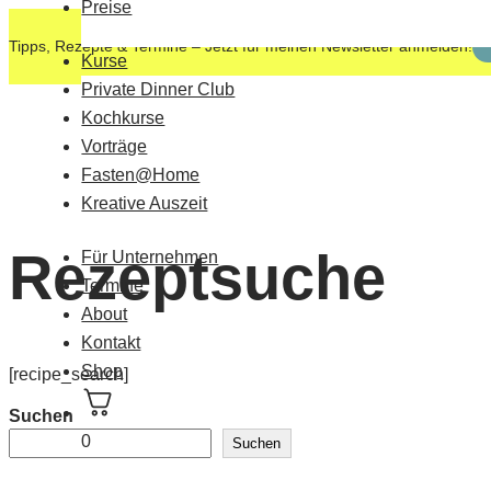
Preise
Tipps, Rezepte & Termine – Jetzt für meinen Newsletter anmelden!
Kurse
Private Dinner Club
Kochkurse
Vorträge
Fasten@Home
Kreative Auszeit
Rezeptsuche
Für Unternehmen
Termine
About
Kontakt
Shop
[recipe_search]
Suchen
0
Suchen