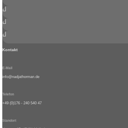



Kontakt
E-Mail
info@nadjathorman.de
Telefon
+49 (0)176 - 240 540 47
Standort