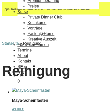
Premiumberatung
Preise
Tipps, Rezepte & Termine – Jetzt für meinen Newsletter anmelden!
Kurse
Private Dinner Club
Kochkurse
Vorträge
Fasten@Home
Kreative Auszeit
Startseite
»
Reinigung
Für Unternehmen
Termine
About
Kontakt
Reinigung
Shop
0
Maya-Scheinfasten
49,00
€