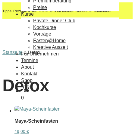
Premiumberatung
Preise
Tipps, Rezepte & Termine – Jetzt für meinen Newsletter anmelden!
Kurse
Private Dinner Club
Kochkurse
Vorträge
Fasten@Home
Kreative Auszeit
Startseite
»
Detox
Für Unternehmen
Termine
About
Kontakt
Detox
Shop
0
Maya-Scheinfasten
49,00
€