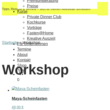
Premiumberatung
Preise
Tipps, Rezepte & Termine – Jetzt für meinen Newsletter anmelden!
Kurse
Private Dinner Club
Kochkurse
Vorträge
Fasten@Home
Kreative Auszeit
Startseite
»
Workshop
Für Unternehmen
Termine
About
Kontakt
Workshop
Shop
0
Maya-Scheinfasten
49,00
€