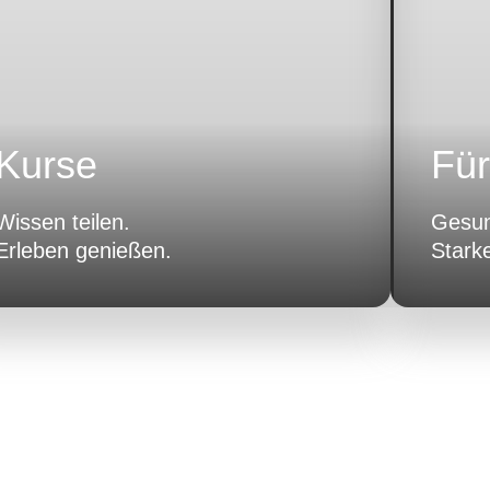
Kurse
Fü
Wissen teilen.
Gesun
Erleben genießen.
Stark