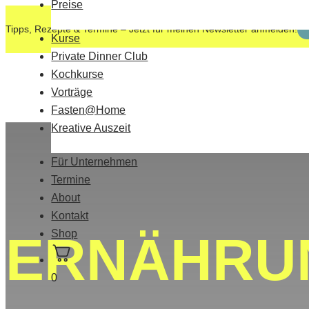
Preise
Tipps, Rezepte & Termine – Jetzt für meinen Newsletter anmelden!
Kurse
Private Dinner Club
Kochkurse
Vorträge
Fasten@Home
Kreative Auszeit
Für Unternehmen
Termine
About
Kontakt
Shop
ERNÄHRU
0